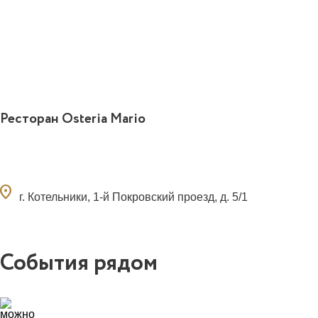
Ресторан Osteria Mario
ocation_on
г. Котельники, 1-й Покровский проезд, д. 5/1
События рядом