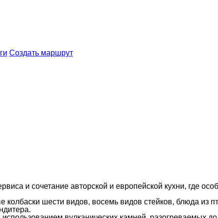
ги
Создать маршрут
рвиса и сочетание авторской и европейской кухни, где осо
олбаски шести видов, восемь видов стейков, блюда из пти
ндитера.
использованием вулканических камней, разогреваемых до 4