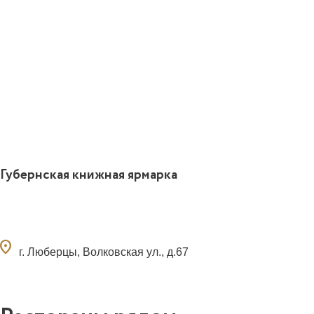
Губернская книжная ярмарка
ocation_on
г. Люберцы, Волковская ул., д.67