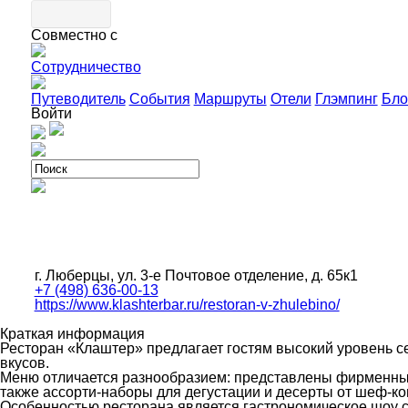
Совместно с
Сотрудничество
Путеводитель
События
Маршруты
Отели
Глэмпинг
Бло
Войти
г. Люберцы, ул. 3-е Почтовое отделение, д. 65к1
+7 (498) 636-00-13
https://www.klashterbar.ru/restoran-v-zhulebino/
Краткая информация
Ресторан «Клаштер» предлагает гостям высокий уровень се
вкусов.
Меню отличается разнообразием: представлены фирменные к
также ассорти-наборы для дегустации и десерты от шеф-ко
Особенностью ресторана является гастрономическое шоу с 