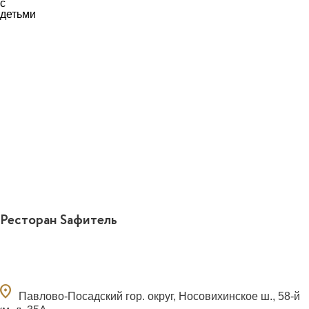
Ресторан Sафитель
ocation_on
Павлово-Посадский гор. округ, Носовихинское ш., 58-й