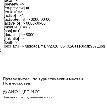
    [text] => 

    [preview] => 

    [en-preview] => 

    [en-text] => 

    [active] => 1

    [activeFrom] => 0000-00-00

    [activeTo] => 0000-00-00

    [moduleID] => 2

    [sort] => 0

    [duration] => 8000

    [linkTitle] => 

    [font] => 

    [picPath] => /uploads/main/2026_06_02/6a1e865fb9571.jpg

Путеводитель по туристическим местам
Подмосковья
© АНО "ЦРТ МО"
Политика конфиденциальности