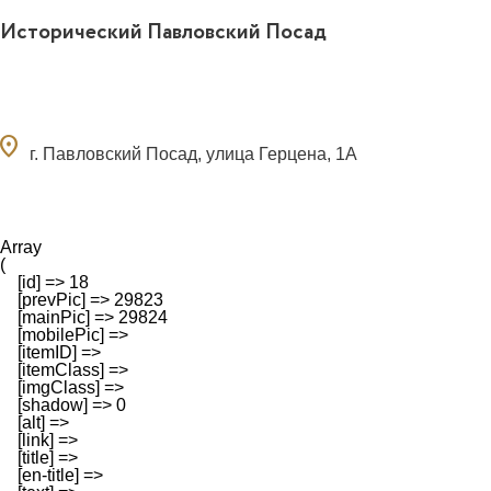
Исторический Павловский Посад
ocation_on
г. Павловский Посад, улица Герцена, 1А
Array

(

    [id] => 18

    [prevPic] => 29823

    [mainPic] => 29824

    [mobilePic] => 

    [itemID] => 

    [itemClass] => 

    [imgClass] => 

    [shadow] => 0

    [alt] => 

    [link] => 

    [title] => 

    [en-title] => 
