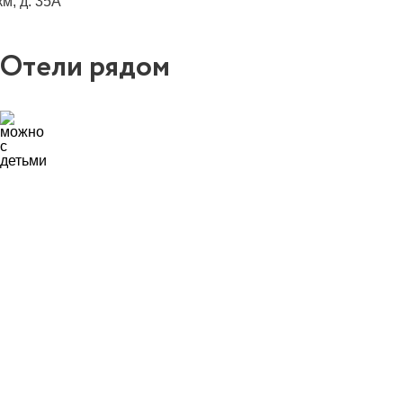
км, д. 35А
Отели рядом
1