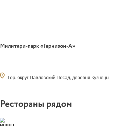
Милитари-парк «Гарнизон-А»
ocation_on
Гор. округ Павловский Посад, деревня Кузнецы
Рестораны рядом
3