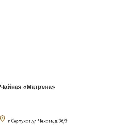
Чайная «Матрена»
ocation_on
г. Серпухов, ул. Чехова, д. 36/3