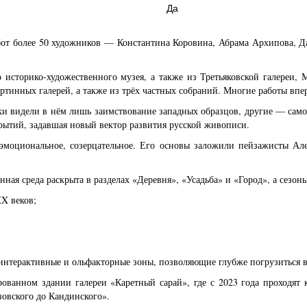
Да
бот более 50 художников — Константина Коровина, Абрама Архипова, Д
 историко-художественного музея, а также из Третьяковской галереи,
ртинных галерей, а также из трёх частных собраний. Многие работы вп
и видели в нём лишь заимствование западных образцов, другие — самос
рытий, задавшая новый вектор развития русской живописи.
эмоциональное, созерцательное. Его основы заложили пейзажисты Але
ная среда раскрыта в разделах «Деревня», «Усадьба» и «Город», а сезон
X веков;
интерактивные и ольфакторные зоны, позволяющие глубже погрузиться 
рованном здании галереи «Каретный сарай», где с 2023 года проходя
овского до Кандинского».