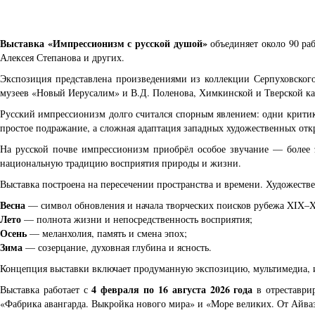
Выставка «Импрессионизм с русской душой»
объединяет около 90 ра
Алексея Степанова и других.
Экспозиция представлена произведениями из коллекции Серпуховского
музеев «Новый Иерусалим» и В.Д. Поленова, Химкинской и Тверской ка
Русский импрессионизм долго считался спорным явлением: одни критик
простое подражание, а сложная адаптация западных художественных отк
На русской почве импрессионизм приобрёл особое звучание — более 
национальную традицию восприятия природы и жизни.
Выставка построена на пересечении пространства и времени. Художествен
Весна
— символ обновления и начала творческих поисков рубежа XIX–X
Лето
— полнота жизни и непосредственность восприятия;
Осень
— меланхолия, память и смена эпох;
Зима
— созерцание, духовная глубина и ясность.
Концепция выставки включает продуманную экспозицию, мультимедиа, 
4 февраля по 16 августа 2026 года
Выставка работает с
в отреставри
«Фабрика авангарда. Выкройка нового мира» и «Море великих. От Айваз