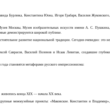
авида Бурлюка, Константина Юона, Игоря Грабаря, Василия Жуковского
 Музея Москвы, Музея изобразительных искусств имени А. С. Пушкина,
ервые демонстрируются широкой публике.
тоятельное развитие национальной традиции. Сегодня очевидно: это не
ксей Саврасов, Василий Поленов и Исаак Левитан, создавшие глубоко
ы года становятся метафорами русского импрессионизма:
в живопись конца XIX — начала XX века.
т крупные межмузейные проекты: «Маковские. Константин и Владимир»