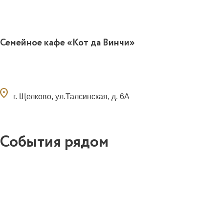
Семейное кафе «Кот да Винчи»
ocation_on
г. Щелково, ул.Талсинская, д. 6А
События рядом