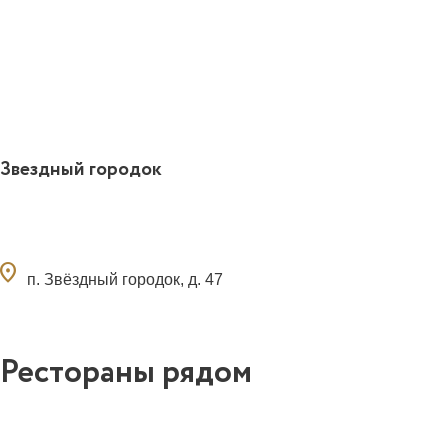
Звездный городок
ocation_on
п. Звёздный городок, д. 47
Рестораны рядом