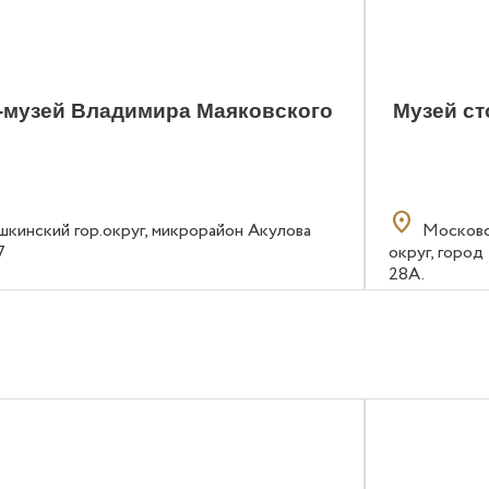
-музей Владимира Маяковского
Музей с
location_on
шкинский гор.округ, микрорайон Акулова
Московс
7
округ, город
28А.
0