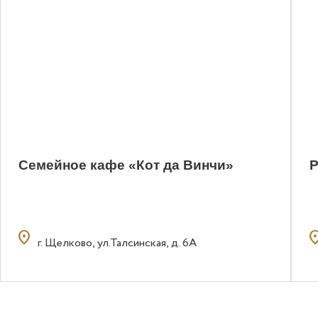
Семейное кафе «Кот да Винчи»
Р
location_on
locatio
г. Щелково, ул.Талсинская, д. 6А