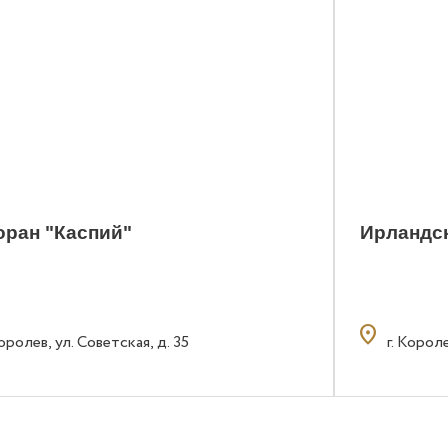
оран "Каспий"
Ирландс
location_on
Королев, ул. Советская, д. 35
г. Корол