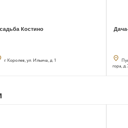
садьба Костино
Дача
n_on
location_on
г. Королев, ул. Ильича, д. 1
Пу
гора, д.
м
1