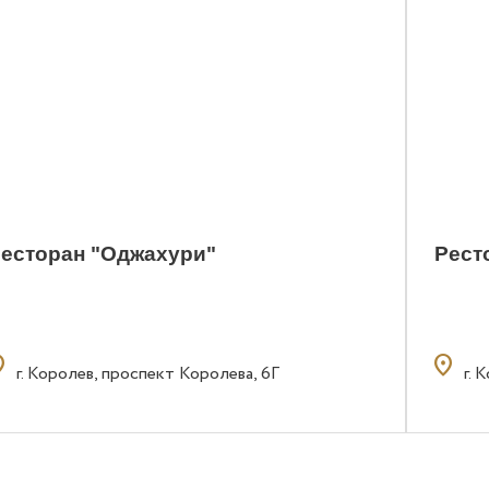
есторан "Оджахури"
Рест
n_on
location_on
г. Королев, проспект Королева, 6Г
г. 