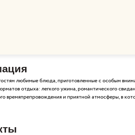
мация
гостям любимые блюда, приготовленные с особым вниман
рматов отдыха: легкого ужина, романтического свидан
го времяпрепровождения и приятной атмосферы, в ко
кты