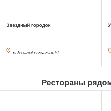
Звездный городок
У
location_on
locatio
п. Звёздный городок, д. 47
Рестораны рядо
0