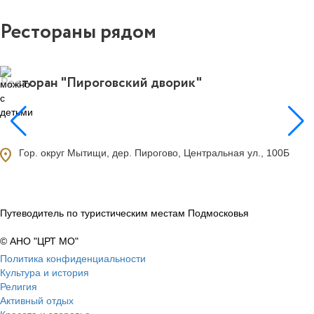
Рестораны рядом
Ресторан "Пироговский дворик"
1
ocation_on
Гор. округ Мытищи, дер. Пирогово, Центральная ул., 100Б
Путеводитель по туристическим местам Подмосковья
© АНО "ЦРТ МО"
Политика конфиденциальности
Культура и история
Религия
Активный отдых