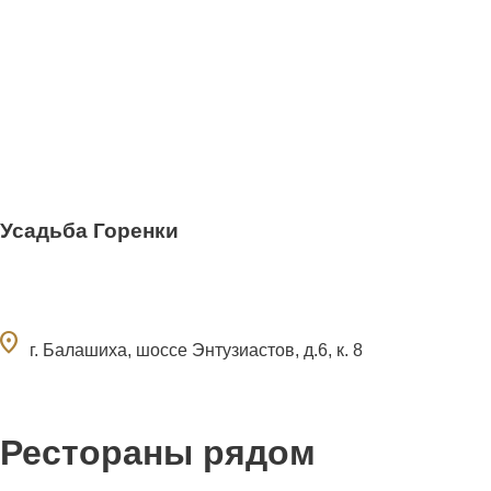
Усадьба Горенки
ocation_on
г. Балашиха, шоссе Энтузиастов, д.6, к. 8
Рестораны рядом