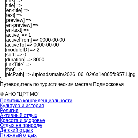
    [link] => 

    [title] => 

    [en-title] => 

    [text] => 

    [preview] => 

    [en-preview] => 

    [en-text] => 

    [active] => 1

    [activeFrom] => 0000-00-00

    [activeTo] => 0000-00-00

    [moduleID] => 2

    [sort] => 0

    [duration] => 8000

    [linkTitle] => 

    [font] => 

    [picPath] => /uploads/main/2026_06_02/6a1e865fb9571.jpg

Путеводитель по туристическим местам Подмосковья
© АНО "ЦРТ МО"
Политика конфиденциальности
Культура и история
Религия
Активный отдых
Красота и здоровье
Отдых на природе
Детский отдых
Пляжный отдых