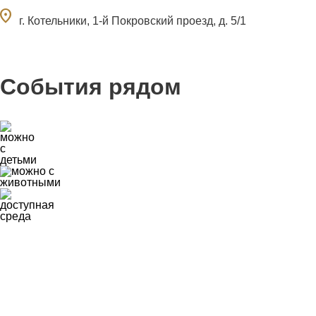
ocation_on
г. Котельники, 1-й Покровский проезд, д. 5/1
События рядом
0