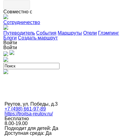
Совместно с
Сотрудничество
Путеводитель
События
Маршруты
Отели
Глэмпинг
Блоги
Создать маршрут
Войти
Войти
Реутов, ул. Победы, д.3
+7 (498) 661-97-89
https://troitsa-reutov.ru/
Бесплатно
8.00-19.00
Подходит для детей: Да
Доступная среда: Да