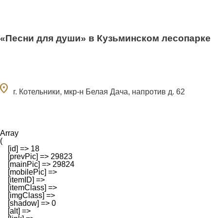
«Песни для души» в Кузьминском лесопарке
ocation_on
г. Котельники, мкр-н Белая Дача, напротив д. 62
Array

(

    [id] => 18

    [prevPic] => 29823

    [mainPic] => 29824

    [mobilePic] => 

    [itemID] => 

    [itemClass] => 

    [imgClass] => 

    [shadow] => 0

    [alt] => 
