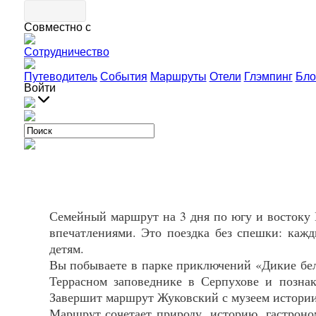
Совместно с
Сотрудничество
Путеводитель
События
Маршруты
Отели
Глэмпинг
Бло
Войти
Семейный маршрут на 3 дня по югу и востоку П
впечатлениями. Это поездка без спешки: каж
детям.
Вы побываете в парке приключений «Дикие бел
Террасном заповеднике в Серпухове и позна
Завершит маршрут Жуковский с музеем истории 
Маршрут сочетает природу, историю, гастроно