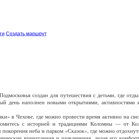
ги
Создать маршрут
одмосковья создан для путешествия с детьми, где отды
дый день наполнен новыми открытиями, активностями и
ки» в Чехове, где можно провести время активно на св
комитесь с историей и традициями Коломны — от Кол
покорения неба и парком «Сказок», где можно отдохнуть
мические впечатления и развлечения, делая его комф