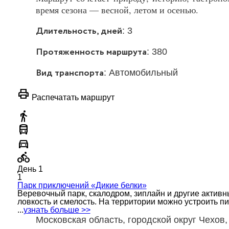
время сезона — весной, летом и осенью.
Длительность, дней
: 3
Протяженность маршрута
: 380
Вид транспорта
: Автомобильный
print
Распечатать маршрут
directions_walk
directions_bus
directions_car
directions_bike
День 1
1
Парк приключений «Дикие белки»
Веревочный парк, скалодром, зиплайн и другие активн
ловкость и смелость. На территории можно устроить пи
...
узнать больше >>
Московская область, городской округ Чехов