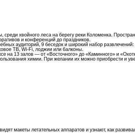
, среди хвойного леса на берегу реки Коломенка. Простра
оративов и конференций до праздников.
ебных аудиторий, 9 беседок и широкий набор развлечений: 
овое ТВ, Wi-Fi, лоджии или балконы.
е на 13 залов — от «Восточного» до «Каминного» и «Охотн
ользования химии. При желании их можно приобрести и уве
увидят макеты летательных аппаратов и узнают, как развив