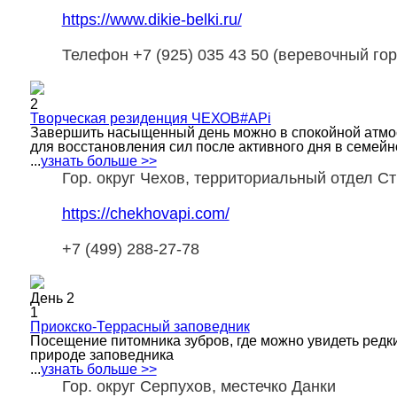
https://www.dikie-belki.ru/
Телефон +7 (925) 035 43 50 (веревочный гор
2
Творческая резиденция ЧЕХОВ#APi
Завершить насыщенный день можно в спокойной атмосф
для восстановления сил после активного дня в семей
...
узнать больше >>
Гор. округ Чехов, территориальный отдел С
https://chekhovapi.com/
+7 (499) 288-27-78
День 2
1
Приокско-Террасный заповедник
Посещение питомника зубров, где можно увидеть редки
природе заповедника
...
узнать больше >>
Гор. округ Серпухов, местечко Данки