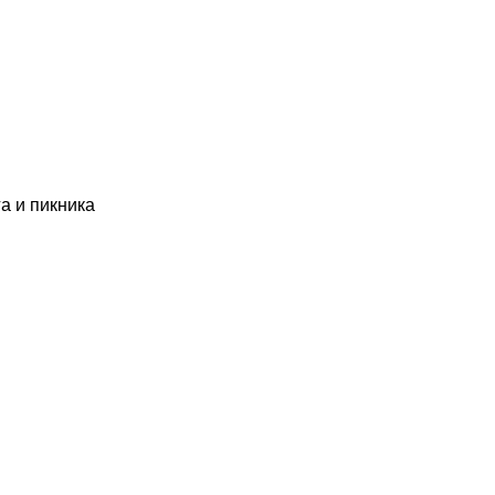
а и пикника
0