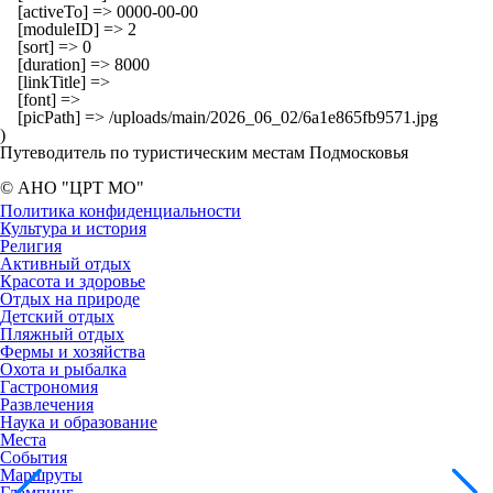
    [activeTo] => 0000-00-00

    [moduleID] => 2

    [sort] => 0

    [duration] => 8000

    [linkTitle] => 

    [font] => 

    [picPath] => /uploads/main/2026_06_02/6a1e865fb9571.jpg

Путеводитель по туристическим местам Подмосковья
© АНО "ЦРТ МО"
Политика конфиденциальности
Культура и история
Религия
Активный отдых
Красота и здоровье
Отдых на природе
Детский отдых
Пляжный отдых
Фермы и хозяйства
Охота и рыбалка
Гастрономия
Развлечения
Наука и образование
Места
События
Маршруты
Глэмпинг