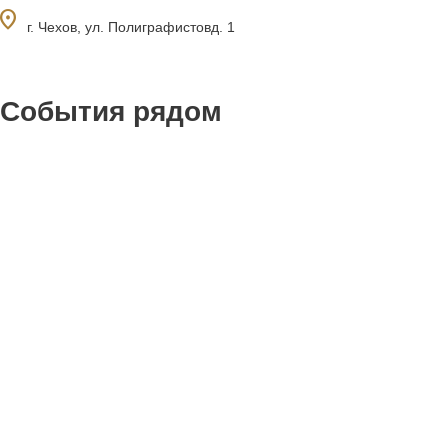
ocation_on
г. Чехов, ул. Полиграфистовд. 1
События рядом
0