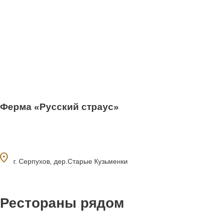
Ферма «Русский страус»
ocation_on
г. Серпухов, дер.Старые Кузьменки
Рестораны рядом