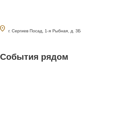
ocation_on
г. Сергиев Посад, 1-я Рыбная, д. 3Б
События рядом