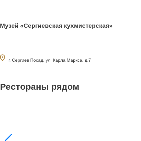
Музей «Сергиевская кухмистерская»
ocation_on
г. Сергиев Посад, ул. Карла Маркса, д.7
Рестораны рядом