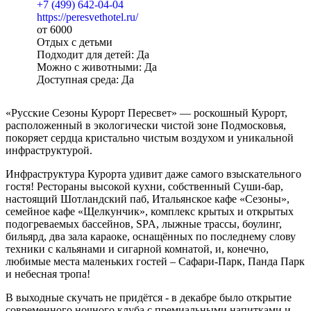
+7 (499) 642-04-04
https://peresvethotel.ru/
от 6000
Отдых с детьми
Подходит для детей: Да
Можно с животными: Да
Доступная среда: Да
«Русские Сезоны Курорт Пересвет» — роскошный Курорт,
расположенный в экологически чистой зоне Подмосковья,
покоряет сердца кристально чистым воздухом и уникальной
инфраструктурой.
Инфраструктура Курорта удивит даже самого взыскательного
гостя! Рестораны высокой кухни, собственный Суши-бар,
настоящий Шотландский паб, Итальянское кафе «Сезоны»,
семейное кафе «Щелкунчик», комплекс крытых и открытых
подогреваемых бассейнов, SPA, лыжные трассы, боулинг,
бильярд, два зала караоке, оснащённых по последнему слову
техники с кальянами и сигарной комнатой, и, конечно,
любимые места маленьких гостей – Сафари-Парк, Панда Парк
и небесная тропа!
В выходные скучать не придётся - в декабре было открытие
современного ночного клуба с премиальными напитками и