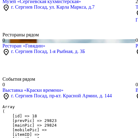
Музей «Сергиевская кухмистерская»
2
location_on
г. Сергиев Посад, ул. Карла Маркса, д.7
Т
loc
Г
Рестораны рядом
0
0
Ресторан «Говядин»
Р
location_on
loc
г. Сергиев Посад, 1-я Рыбная, д. 3Б
События рядом
0
0
Выставка «Краски времени»
В
location_on
loc
г. Сергиев Посад, пр-кт. Красной Армии, д. 144
Array

(

    [id] => 18

    [prevPic] => 29823

    [mainPic] => 29824

    [mobilePic] => 

    [itemID] => 
