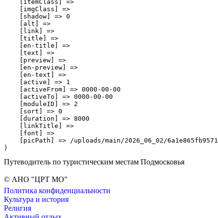
    [itemClass] => 

    [imgClass] => 

    [shadow] => 0

    [alt] => 

    [link] => 

    [title] => 

    [en-title] => 

    [text] => 

    [preview] => 

    [en-preview] => 

    [en-text] => 

    [active] => 1

    [activeFrom] => 0000-00-00

    [activeTo] => 0000-00-00

    [moduleID] => 2

    [sort] => 0

    [duration] => 8000

    [linkTitle] => 

    [font] => 

    [picPath] => /uploads/main/2026_06_02/6a1e865fb9571
Путеводитель по туристическим местам Подмосковья
© АНО "ЦРТ МО"
Политика конфиденциальности
Культура и история
Религия
Активный отдых