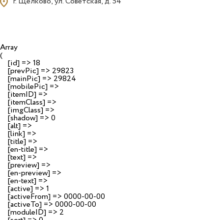
ocation_on
г. Щелково, ул. Советская, д. 54
Array

(

    [id] => 18

    [prevPic] => 29823

    [mainPic] => 29824

    [mobilePic] => 

    [itemID] => 

    [itemClass] => 

    [imgClass] => 

    [shadow] => 0

    [alt] => 

    [link] => 

    [title] => 

    [en-title] => 

    [text] => 

    [preview] => 

    [en-preview] => 

    [en-text] => 

    [active] => 1

    [activeFrom] => 0000-00-00

    [activeTo] => 0000-00-00

    [moduleID] => 2
