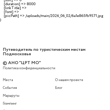
    [sort] => 0

    [duration] => 8000

    [linkTitle] => 

    [font] => 

    [picPath] => /uploads/main/2026_06_02/6a1e865fb9571.jpg

Путеводитель по туристическим местам
Подмосковья
© АНО "ЦРТ МО"
Политика конфиденциальности
Места
О нашем проекте
События
Блог
Маршруты
Глэмпинг