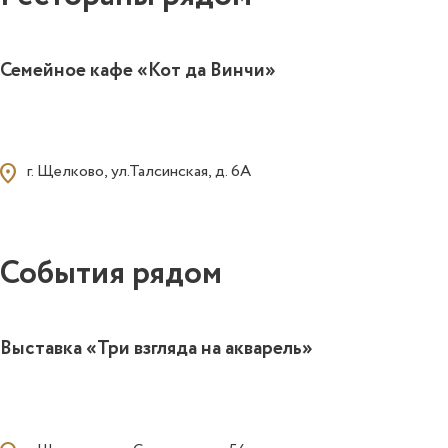
0
Семейное кафе «Кот да Винчи»
ocation_on
г. Щелково, ул.Талсинская, д. 6А
События рядом
0
Выставка «Три взгляда на акварель»