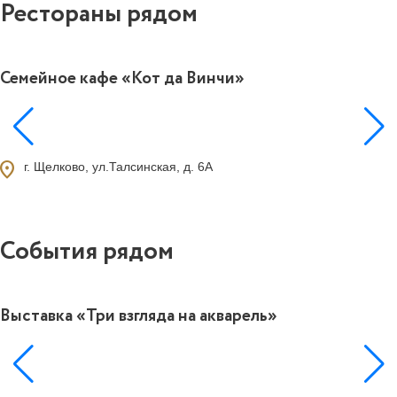
Рестораны рядом
Семейное кафе «Кот да Винчи»
0
ocation_on
г. Щелково, ул.Талсинская, д. 6А
События рядом
Выставка «Три взгляда на акварель»
0