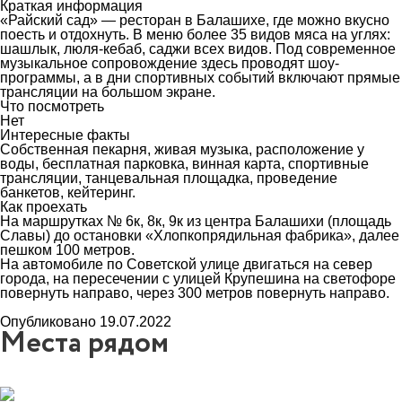
Краткая информация
«Райский сад» — ресторан в Балашихе, где можно вкусно
поесть и отдохнуть. В меню более 35 видов мяса на углях:
шашлык, люля-кебаб, саджи всех видов. Под современное
музыкальное сопровождение здесь проводят шоу-
программы, а в дни спортивных событий включают прямые
трансляции на большом экране.
Что посмотреть
Нет
Интересные факты
Собственная пекарня, живая музыка, расположение у
воды, бесплатная парковка, винная карта, спортивные
трансляции, танцевальная площадка, проведение
банкетов, кейтеринг.
Как проехать
На маршрутках № 6к, 8к, 9к из центра Балашихи (площадь
Славы) до остановки «Хлопкопрядильная фабрика», далее
пешком 100 метров.
На автомобиле по Советской улице двигаться на север
города, на пересечении с улицей Крупешина на светофоре
повернуть направо, через 300 метров повернуть направо.
Опубликовано 19.07.2022
Места рядом