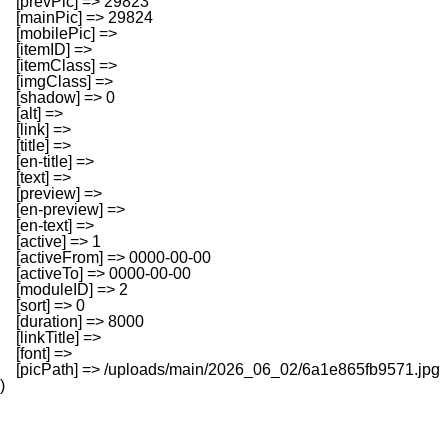
    [prevPic] => 29823

    [mainPic] => 29824

    [mobilePic] => 

    [itemID] => 

    [itemClass] => 

    [imgClass] => 

    [shadow] => 0

    [alt] => 

    [link] => 

    [title] => 

    [en-title] => 

    [text] => 

    [preview] => 

    [en-preview] => 

    [en-text] => 

    [active] => 1

    [activeFrom] => 0000-00-00

    [activeTo] => 0000-00-00

    [moduleID] => 2

    [sort] => 0

    [duration] => 8000

    [linkTitle] => 

    [font] => 

    [picPath] => /uploads/main/2026_06_02/6a1e865fb9571.jpg
