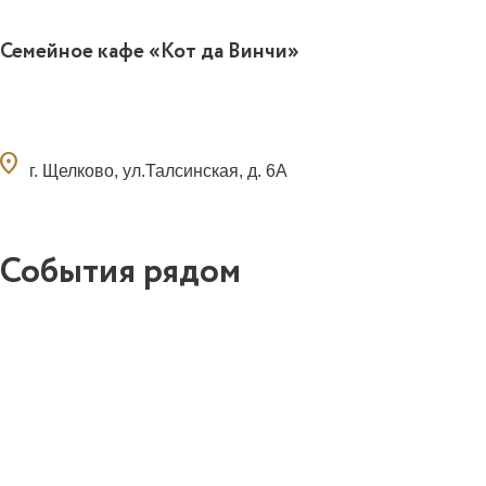
Семейное кафе «Кот да Винчи»
ocation_on
г. Щелково, ул.Талсинская, д. 6А
События рядом
0