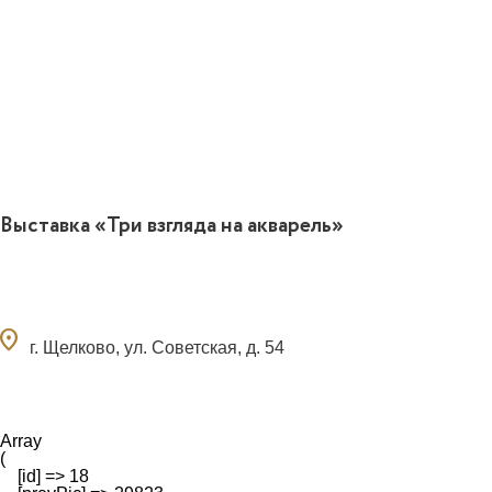
Выставка «Три взгляда на акварель»
ocation_on
г. Щелково, ул. Советская, д. 54
Array

(

    [id] => 18
