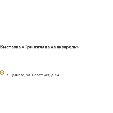
Выставка «Три взгляда на акварель»
ocation_on
г. Щелково, ул. Советская, д. 54