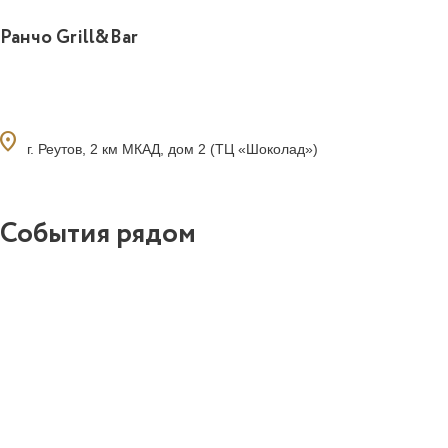
Ранчо Grill&Bar
ocation_on
г. Реутов, 2 км МКАД, дом 2 (ТЦ «Шоколад»)
События рядом
0