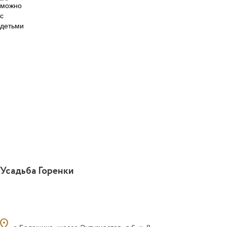
15
Усадьба Горенки
ocation_on