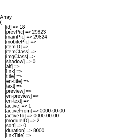
Array

(

    [id] => 18

    [prevPic] => 29823

    [mainPic] => 29824

    [mobilePic] => 

    [itemID] => 

    [itemClass] => 

    [imgClass] => 

    [shadow] => 0

    [alt] => 

    [link] => 

    [title] => 

    [en-title] => 

    [text] => 

    [preview] => 

    [en-preview] => 

    [en-text] => 

    [active] => 1

    [activeFrom] => 0000-00-00

    [activeTo] => 0000-00-00

    [moduleID] => 2

    [sort] => 0

    [duration] => 8000

    [linkTitle] => 
