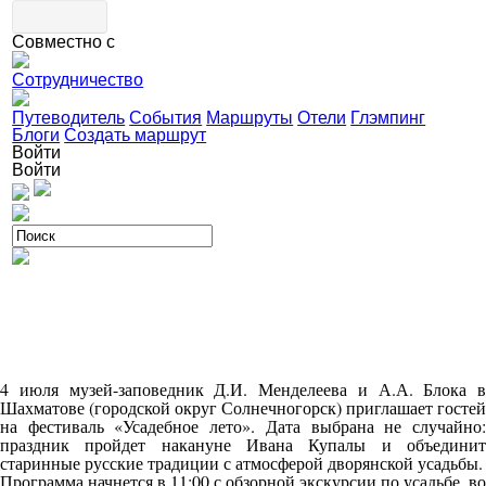
Совместно с
Сотрудничество
Путеводитель
События
Маршруты
Отели
Глэмпинг
Блоги
Создать маршрут
Войти
Войти
4 июля музей-заповедник Д.И. Менделеева и А.А. Блока в
Шахматове (городской округ Солнечногорск) приглашает гостей
на фестиваль «Усадебное лето». Дата выбрана не случайно:
праздник пройдет накануне Ивана Купалы и объединит
старинные русские традиции с атмосферой дворянской усадьбы.
Программа начнется в 11:00 с обзорной экскурсии по усадьбе, во