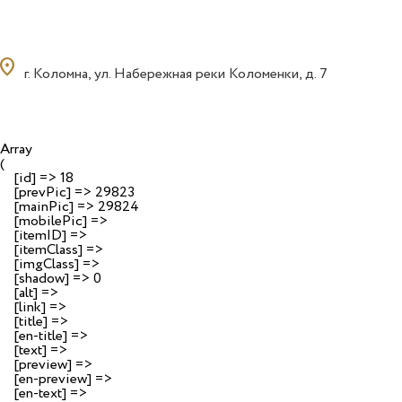
ocation_on
г. Коломна, ул. Набережная реки Коломенки, д. 7
Array

(

    [id] => 18

    [prevPic] => 29823

    [mainPic] => 29824

    [mobilePic] => 

    [itemID] => 

    [itemClass] => 

    [imgClass] => 

    [shadow] => 0

    [alt] => 

    [link] => 

    [title] => 

    [en-title] => 

    [text] => 

    [preview] => 

    [en-preview] => 

    [en-text] => 
