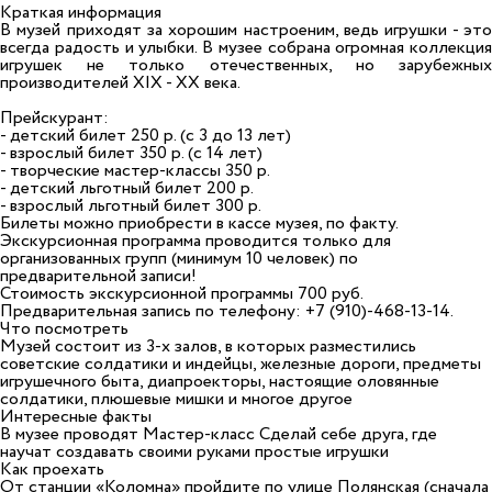
Краткая информация
В музей приходят за хорошим настроеним, ведь игрушки - это
всегда радость и улыбки. В музее собрана огромная коллекция
игрушек не только отечественных, но зарубежных
производителей XIX - XX века.
Прейскурант:
- детский билет 250 р. (с 3 до 13 лет)
- взрослый билет 350 р. (с 14 лет)
- творческие мастер-классы 350 р.
- детский льготный билет 200 р.
- взрослый льготный билет 300 р.
Билеты можно приобрести в кассе музея, по факту.
Экскурсионная программа проводится только для
организованных групп (минимум 10 человек) по
предварительной записи!
Стоимость экскурсионной программы 700 руб.
Предварительная запись по телефону: +7 (910)-468-13-14.
Что посмотреть
Музей состоит из 3-х залов, в которых разместились
советские солдатики и индейцы, железные дороги, предметы
игрушечного быта, диапроекторы, настоящие оловянные
солдатики, плюшевые мишки и многое другое
Интересные факты
В музее проводят Мастер-класс Сделай себе друга, где
научат создавать своими руками простые игрушки
Как проехать
От станции «Коломна» пройдите по улице Полянская (сначала