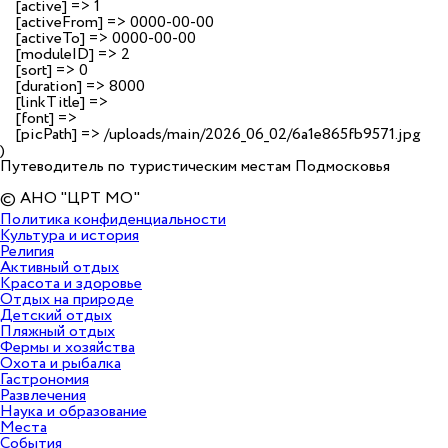
    [active] => 1

    [activeFrom] => 0000-00-00

    [activeTo] => 0000-00-00

    [moduleID] => 2

    [sort] => 0

    [duration] => 8000

    [linkTitle] => 

    [font] => 

    [picPath] => /uploads/main/2026_06_02/6a1e865fb9571.jpg

Путеводитель по туристическим местам Подмосковья
© АНО "ЦРТ МО"
Политика конфиденциальности
Культура и история
Религия
Активный отдых
Красота и здоровье
Отдых на природе
Детский отдых
Пляжный отдых
Фермы и хозяйства
Охота и рыбалка
Гастрономия
Развлечения
Наука и образование
Места
События