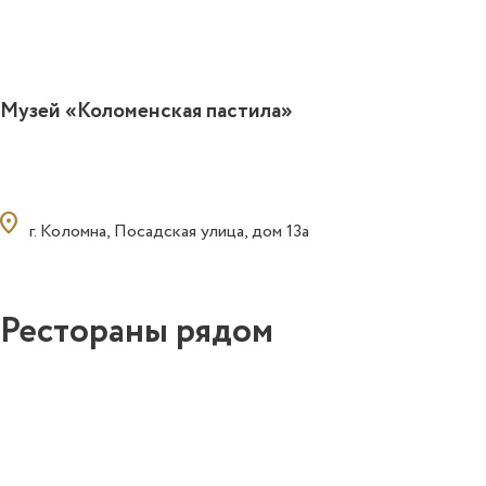
Музей «Коломенская пастила»
ocation_on
г. Коломна, Посадская улица, дом 13а
Рестораны рядом
15