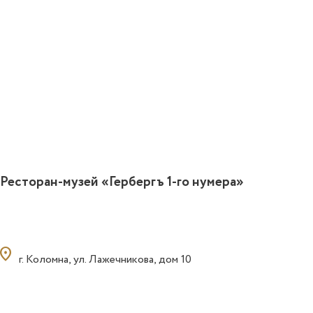
Ресторан-музей «Гербергъ 1-го нумера»
ocation_on
г. Коломна, ул. Лажечникова, дом 10