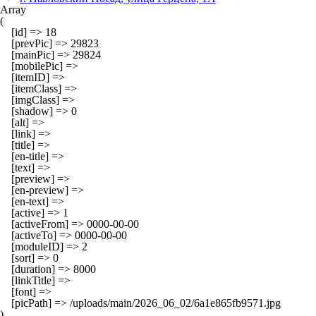
Array

(

    [id] => 18

    [prevPic] => 29823

    [mainPic] => 29824

    [mobilePic] => 

    [itemID] => 

    [itemClass] => 

    [imgClass] => 

    [shadow] => 0

    [alt] => 

    [link] => 

    [title] => 

    [en-title] => 

    [text] => 

    [preview] => 

    [en-preview] => 

    [en-text] => 

    [active] => 1

    [activeFrom] => 0000-00-00

    [activeTo] => 0000-00-00

    [moduleID] => 2

    [sort] => 0

    [duration] => 8000

    [linkTitle] => 

    [font] => 

    [picPath] => /uploads/main/2026_06_02/6a1e865fb9571.jpg
