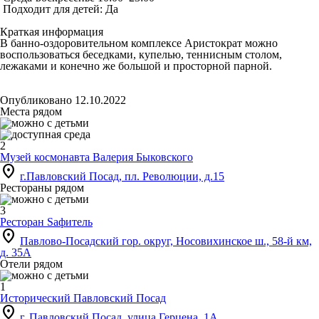
Подходит для детей: Да
Краткая информация
В банно-оздоровительном комплексе Аристократ можно
воспользоваться беседками, купелью, теннисным столом,
лежаками и конечно же большой и просторной парной.
Опубликовано 12.10.2022
Места рядом
2
Музей космонавта Валерия Быковского
location_on
г.Павловский Посад, пл. Революции, д.15
Рестораны рядом
3
Ресторан Sафитель
location_on
Павлово-Посадский гор. округ, Носовихинское ш., 58-й км,
д. 35А
Отели рядом
1
Исторический Павловский Посад
location_on
г. Павловский Посад, улица Герцена, 1А