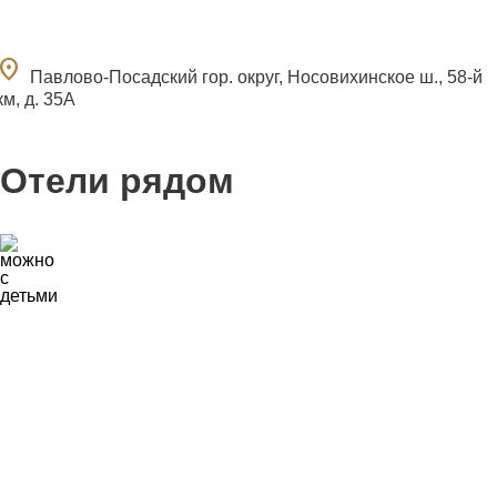
ocation_on
Павлово-Посадский гор. округ, Носовихинское ш., 58-й
км, д. 35А
Отели рядом
1