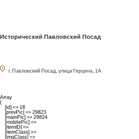
Исторический Павловский Посад
ocation_on
г. Павловский Посад, улица Герцена, 1А
Array

(

    [id] => 18

    [prevPic] => 29823

    [mainPic] => 29824

    [mobilePic] => 

    [itemID] => 

    [itemClass] => 

    [imgClass] => 
