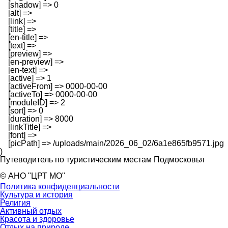
    [shadow] => 0

    [alt] => 

    [link] => 

    [title] => 

    [en-title] => 

    [text] => 

    [preview] => 

    [en-preview] => 

    [en-text] => 

    [active] => 1

    [activeFrom] => 0000-00-00

    [activeTo] => 0000-00-00

    [moduleID] => 2

    [sort] => 0

    [duration] => 8000

    [linkTitle] => 

    [font] => 

    [picPath] => /uploads/main/2026_06_02/6a1e865fb9571.jpg

Путеводитель по туристическим местам Подмосковья
© АНО "ЦРТ МО"
Политика конфиденциальности
Культура и история
Религия
Активный отдых
Красота и здоровье
Отдых на природе