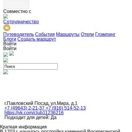
Совместно с
Сотрудничество
Путеводитель
События
Маршруты
Отели
Глэмпинг
Блоги
Создать маршрут
Войти
Войти
г.Павловский Посад, ул.Мира, д.1
+7 (49643) 2-21-37 +7 (916) 514-52-13
https://vk.com/club11236216
Подходит для детей: Да
Краткая информация
В 1703 г. началась постройка каменной Воскресенской