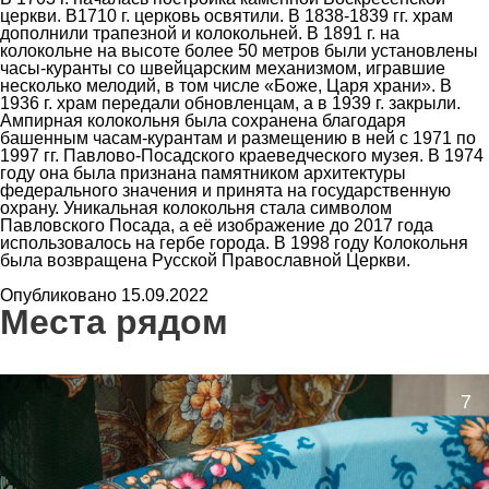
церкви. В1710 г. церковь освятили. В 1838-1839 гг. храм
дополнили трапезной и колокольней. В 1891 г. на
колокольне на высоте более 50 метров были установлены
часы-куранты со швейцарским механизмом, игравшие
несколько мелодий, в том числе «Боже, Царя храни». В
1936 г. храм передали обновленцам, а в 1939 г. закрыли.
Ампирная колокольня была сохранена благодаря
башенным часам-курантам и размещению в ней с 1971 по
1997 гг. Павлово-Посадского краеведческого музея. В 1974
году она была признана памятником архитектуры
федерального значения и принята на государственную
охрану. Уникальная колокольня стала символом
Павловского Посада, а её изображение до 2017 года
использовалось на гербе города. В 1998 году Колокольня
была возвращена Русской Православной Церкви.
Опубликовано 15.09.2022
Места рядом
7