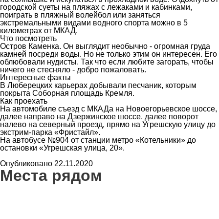
городской суеты на пляжах с лежаками и кабинками,
поиграть в пляжный волейбол или заняться
экстремальными видами водного спорта можно в 5
километрах от МКАД.
Что посмотреть
Остров Каменка. Он выглядит необычно - огромная груда
камней посреди воды. Но не только этим он интересен. Его
облюбовали нудисты. Так что если любите загорать, чтобы
ничего не стесняло - добро пожаловать.
Интересные факты
В Люберецких карьерах добывали песчаник, которым
покрыта Соборная площадь Кремля.
Как проехать
На автомобиле съезд с МКАДа на Новоегорьевское шоссе,
далее направо на Дзержинское шоссе, далее поворот
налево на северный проезд, прямо на Угрешскую улицу до
экстрим-парка «Фристайл».
На автобусе №904 от станции метро «Котельники» до
остановки «Угрешская улица, 20».
Опубликовано 22.11.2020
Места рядом
6