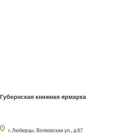
Губернская книжная ярмарка
ocation_on
г. Люберцы, Волковская ул., д.67