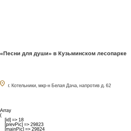
«Песни для души» в Кузьминском лесопарке
ocation_on
г. Котельники, мкр-н Белая Дача, напротив д. 62
Array

(

    [id] => 18

    [prevPic] => 29823

    [mainPic] => 29824
