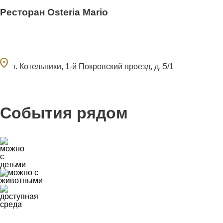
Ресторан Osteria Mario
ocation_on
г. Котельники, 1-й Покровский проезд, д. 5/1
События рядом
0