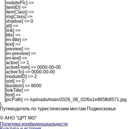
    [mobilePic] => 

    [itemID] => 

    [itemClass] => 

    [imgClass] => 

    [shadow] => 0

    [alt] => 

    [link] => 

    [title] => 

    [en-title] => 

    [text] => 

    [preview] => 

    [en-preview] => 

    [en-text] => 

    [active] => 1

    [activeFrom] => 0000-00-00

    [activeTo] => 0000-00-00

    [moduleID] => 2

    [sort] => 0

    [duration] => 8000

    [linkTitle] => 

    [font] => 

    [picPath] => /uploads/main/2026_06_02/6a1e865fb9571.jpg

Путеводитель по туристическим местам Подмосковья
© АНО "ЦРТ МО"
Политика конфиденциальности
Культура и история