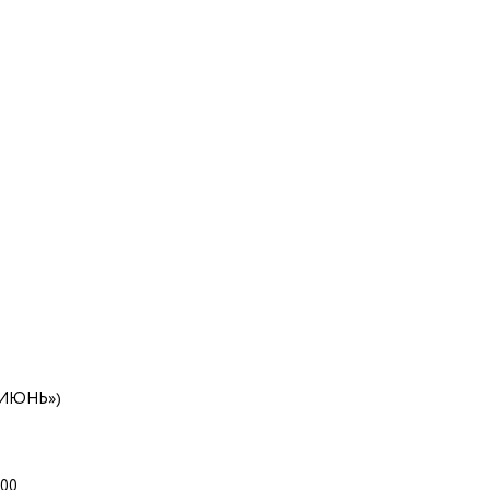
 «ИЮНЬ»)
:00