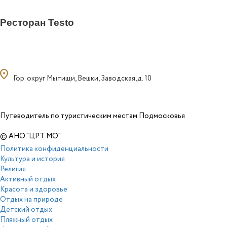
Ресторан Testo
ocation_on
Гор. округ Мытищи, Вешки, Заводская,д. 10
Путеводитель по туристическим местам Подмосковья
© АНО "ЦРТ МО"
Политика конфиденциальности
Культура и история
Религия
Активный отдых
Красота и здоровье
Отдых на природе
Детский отдых
Пляжный отдых