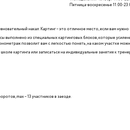
Пятница-воскресенье 11:00-23:
новательный накал. Картинг – это отличное место, если вам нужно п
сы выполнено из специальных картинговых блоков, которые усиле
нометраж позволит вам с легкостью понять, на каком участке можно
 школе картинга или записаться на индивидуальные занятия к трене
оворотов, max – 13 участников в заезде.