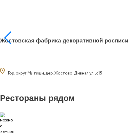
Жостовская фабрика декоративной росписи
ocation_on
Гор. округ Мытищи, дер. Жостово, Дивная ул., с15
Рестораны рядом