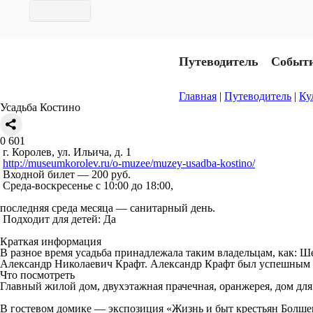
Путеводитель
Событ
Главная
|
Путеводитель
|
Ку
Усадьба Костино
0
601
г. Королев, ул. Ильича, д. 1
http://museumkorolev.ru/o-muzee/muzey-usadba-kostino/
Входной билет — 200 руб.
Среда-воскресенье с 10:00 до 18:00,
последняя среда месяца — санитарный день.
Подходит для детей: Да
Краткая информация
В разное время усадьба принадлежала таким владельцам, как: Ш
Александр Николаевич Крафт. Александр Крафт был успешным пр
Что посмотреть
Главный жилой дом, двухэтажная прачечная, оранжерея, дом для
В гостевом домике — экспозиция «Жизнь и быт крестьян Болше