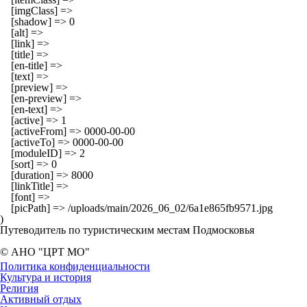
    [imgClass] => 

    [shadow] => 0

    [alt] => 

    [link] => 

    [title] => 

    [en-title] => 

    [text] => 

    [preview] => 

    [en-preview] => 

    [en-text] => 

    [active] => 1

    [activeFrom] => 0000-00-00

    [activeTo] => 0000-00-00

    [moduleID] => 2

    [sort] => 0

    [duration] => 8000

    [linkTitle] => 

    [font] => 

    [picPath] => /uploads/main/2026_06_02/6a1e865fb9571.jpg

Путеводитель по туристическим местам Подмосковья
© АНО "ЦРТ МО"
Политика конфиденциальности
Культура и история
Религия
Активный отдых