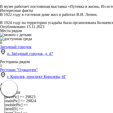
В музее работает постоянная выставка «Путевка в жизнь. Из и
Интересные факты
В 1922 году в гостевом доме жил и работал В.И. Ленин.
В 1924 году на территории усадьбы была организована Болшевс
Опубликовано 15.11.2023
Места рядом
0
Звездный городок
location_on
п. Звёздный городок, д. 47
Рестораны рядом
1
Ресторан "Оджахури"
location_on
г. Королев, проспект Королева, 6Г
Array

(

    [id] => 18

    [prevPic] => 29823

    [mainPic] => 29824

    [mobilePic] => 

    [itemID] => 

    [itemClass] => 
