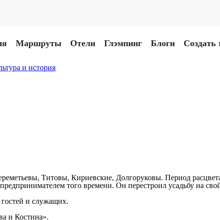
ия
Маршруты
Отели
Глэмпинг
Блоги
Создать
льтура и история
ереметьевы, Титовы, Кириевские, Долгоруковы. Период расцвета 
едпринимателем того времени. Он перестроил усадьбу на свой 
 гостей и служащих.
ва и Костина».