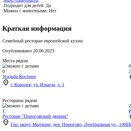
https://casa-rosa.ru/
Подходит для детей: Да
Можно с животными: Нет
Краткая информация
Семейный ресторан европейской кухни
Опубликовано 20.06.2023
Места рядом
6
0
Д
loc
Усадьба Костино
location_on
г. Королев, ул. Ильича, д. 1
Рестораны рядом
2
1
Р
loc
Ресторан "Пироговский дворик"
location_on
Гор. округ Мытищи, дер. Пирогово, Центральная ул., 100Б
М