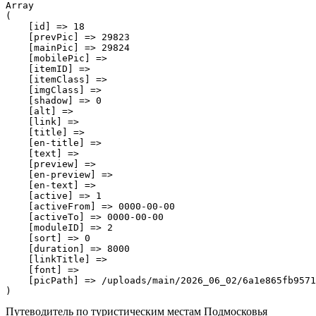
Array

(

    [id] => 18

    [prevPic] => 29823

    [mainPic] => 29824

    [mobilePic] => 

    [itemID] => 

    [itemClass] => 

    [imgClass] => 

    [shadow] => 0

    [alt] => 

    [link] => 

    [title] => 

    [en-title] => 

    [text] => 

    [preview] => 

    [en-preview] => 

    [en-text] => 

    [active] => 1

    [activeFrom] => 0000-00-00

    [activeTo] => 0000-00-00

    [moduleID] => 2

    [sort] => 0

    [duration] => 8000

    [linkTitle] => 

    [font] => 

    [picPath] => /uploads/main/2026_06_02/6a1e865fb9571
Путеводитель по туристическим местам Подмосковья