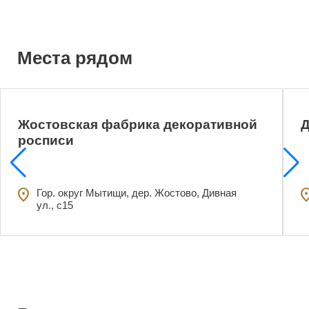
Места рядом
Жостовская фабрика декоративной
Д
11
росписи
location_on
locatio
Гор. округ Мытищи, дер. Жостово, Дивная
ул., с15