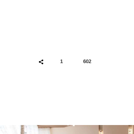
Главная
|
Путеводитель
|
Гастрономия
Ресторан "Пироговский
дворик"
1
602