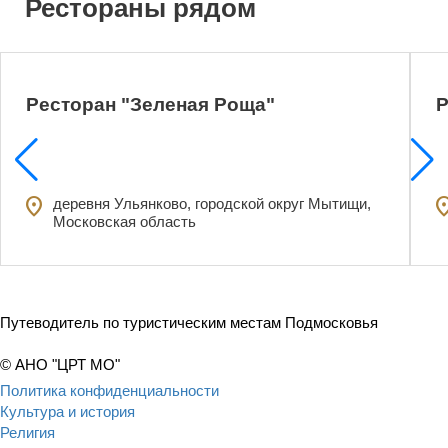
Рестораны рядом
Ресторан "Зеленая Роща"
Р
2
location_on
locatio
деревня Ульянково, городской округ Мытищи,
Московская область
Путеводитель по туристическим местам Подмосковья
© АНО "ЦРТ МО"
Политика конфиденциальности
Культура и история
Религия