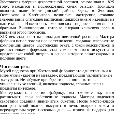
Жостовская фабрика декоративной росписи, основанная в 1825
году, находится в подмосковных селах бывшей Троицкой
волости, ныне Мытищинский район. Здесь, в Жостово,
Осташково и Хлебниково, появились мастерские, ставшие
знаменитыми благодаря расписным лакированным изделиям из
папье-маше. Известность жостовских подносов связана с
братьями Вишняковыми, которые сыграли ключевую роль в
развитии этого промысла.
XIX век стал золотым веком для цветочной росписи. Мастера
фабрики использовали новые технологии, создавая невероятные
композиции цветов. Жостовский букет, с яркой колористикой и
реалистичными формами, стал символом этого искусства и
представляет собой шедевр, в основе которого лежат садовые и
полевые цветы.
Что посмотреть:
Музей подносов при Жостовской фабрике: это единственный в
мире музей «картин на металле», предлагающий увлекательные
экскурсии. Не забудьте приобрести на память что-то из
уникальных коллекций, включая подносы, елочные шары и
предметы интерьера.
Мастер-классы: посетив фабрику, вы сможете научиться
расписывать свои собственные подносы. Мастера поделятся
секретами создания знаменитых букетов. После мастер-класса
ваш расписной поднос высушат в печи, покроют лаком и
передадут вам через несколько дней — отличный подарок для
друзей или для себя.