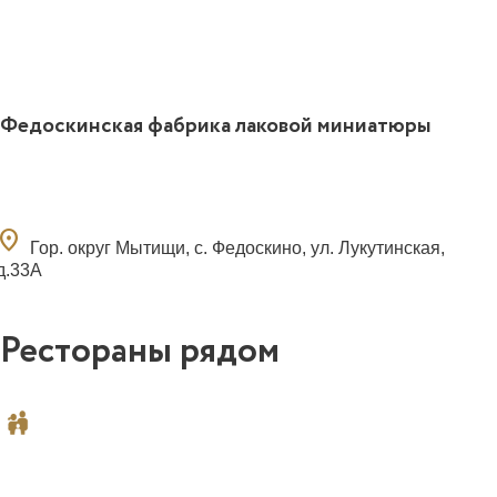
Федоскинская фабрика лаковой миниатюры
ocation_on
Гор. округ Мытищи, с. Федоскино, ул. Лукутинская,
д.33А
Рестораны рядом
0