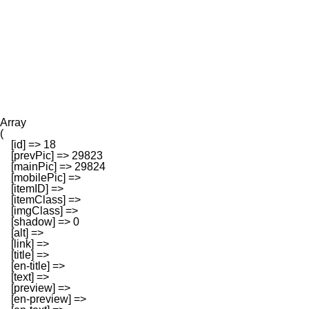
Array

(

    [id] => 18

    [prevPic] => 29823

    [mainPic] => 29824

    [mobilePic] => 

    [itemID] => 

    [itemClass] => 

    [imgClass] => 

    [shadow] => 0

    [alt] => 

    [link] => 

    [title] => 

    [en-title] => 

    [text] => 

    [preview] => 

    [en-preview] => 
