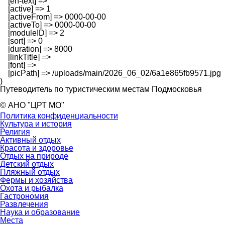
    [en-text] => 

    [active] => 1

    [activeFrom] => 0000-00-00

    [activeTo] => 0000-00-00

    [moduleID] => 2

    [sort] => 0

    [duration] => 8000

    [linkTitle] => 

    [font] => 

    [picPath] => /uploads/main/2026_06_02/6a1e865fb9571.jpg

Путеводитель по туристическим местам Подмосковья
© АНО "ЦРТ МО"
Политика конфиденциальности
Культура и история
Религия
Активный отдых
Красота и здоровье
Отдых на природе
Детский отдых
Пляжный отдых
Фермы и хозяйства
Охота и рыбалка
Гастрономия
Развлечения
Наука и образование
Места