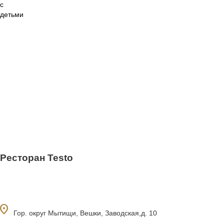
Ресторан Testo
ocation_on
Гор. округ Мытищи, Вешки, Заводская,д. 10