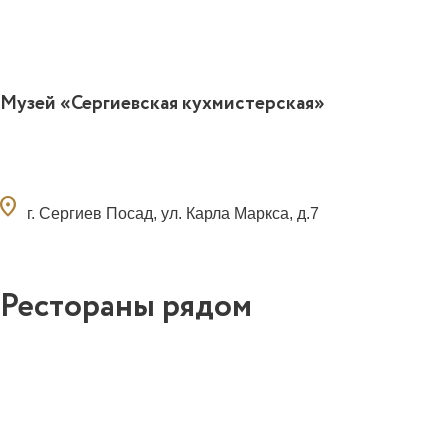
Музей «Сергиевская кухмистерская»
ocation_on
г. Сергиев Посад, ул. Карла Маркса, д.7
Рестораны рядом
0