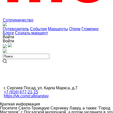
Сотрудничество
Путеводитель
События
Маршруты
Отели
Глэмпинг
Блоги
Создать маршрут
Войти
Войти
г. Сергиев Посад, ул. Карла Маркса, д.7
+7 (916) 677-21-15
https://vk.com/cafelanday
Краткая информация
Посетите Свято-Троицкую Сергиеву Лавру, а также "Город
Мастеров" с Посадской матершкой, а потом загляните в это