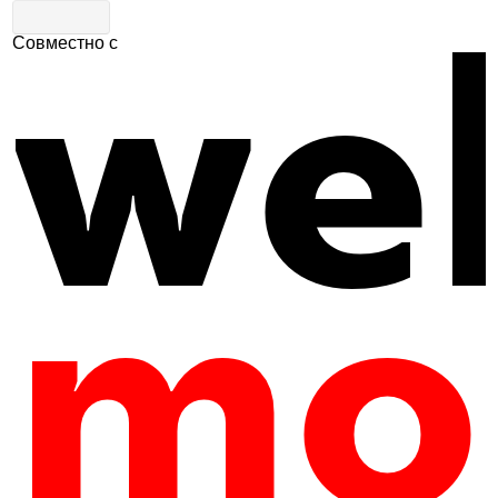
Совместно с
Главная
|
Путеводитель
|
Гастрономия
Кафе «Ландау»
5
605