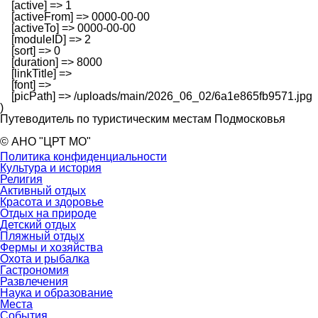
    [active] => 1

    [activeFrom] => 0000-00-00

    [activeTo] => 0000-00-00

    [moduleID] => 2

    [sort] => 0

    [duration] => 8000

    [linkTitle] => 

    [font] => 

    [picPath] => /uploads/main/2026_06_02/6a1e865fb9571.jpg

Путеводитель по туристическим местам Подмосковья
© АНО "ЦРТ МО"
Политика конфиденциальности
Культура и история
Религия
Активный отдых
Красота и здоровье
Отдых на природе
Детский отдых
Пляжный отдых
Фермы и хозяйства
Охота и рыбалка
Гастрономия
Развлечения
Наука и образование
Места
События