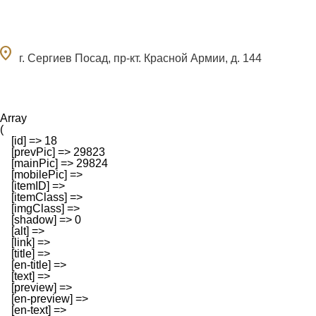
ocation_on
г. Сергиев Посад, пр-кт. Красной Армии, д. 144
Array

(

    [id] => 18

    [prevPic] => 29823

    [mainPic] => 29824

    [mobilePic] => 

    [itemID] => 

    [itemClass] => 

    [imgClass] => 

    [shadow] => 0

    [alt] => 

    [link] => 

    [title] => 

    [en-title] => 

    [text] => 

    [preview] => 

    [en-preview] => 

    [en-text] => 
