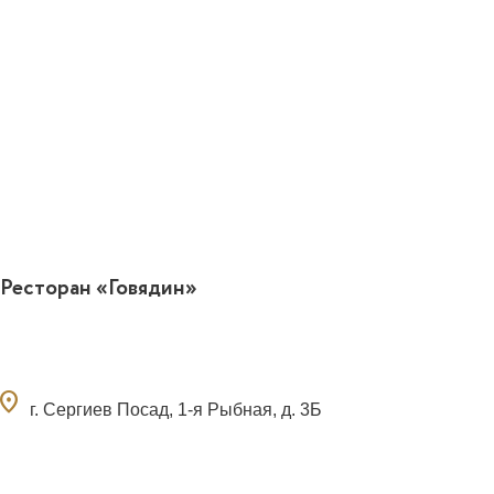
Ресторан «Говядин»
ocation_on
г. Сергиев Посад, 1-я Рыбная, д. 3Б