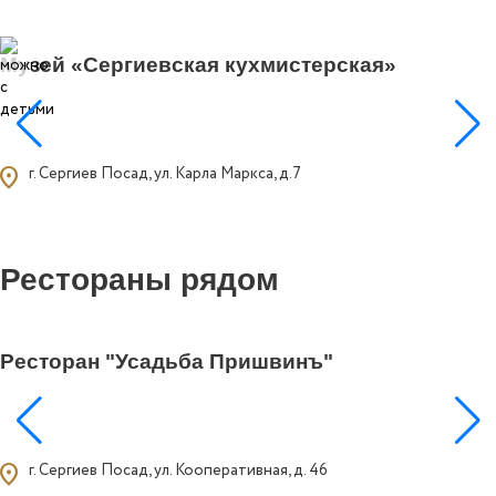
5
Музей «Сергиевская кухмистерская»
ocation_on
г. Сергиев Посад, ул. Карла Маркса, д.7
Рестораны рядом
0
Ресторан "Усадьба Пришвинъ"
ocation_on
г. Сергиев Посад, ул. Кооперативная, д. 46