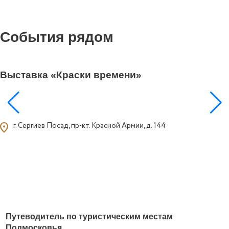
События рядом
0
Выставка «Краски времени»
ocation_on
г. Сергиев Посад, пр-кт. Красной Армии, д. 144
Путеводитель по туристическим местам
Подмосковья