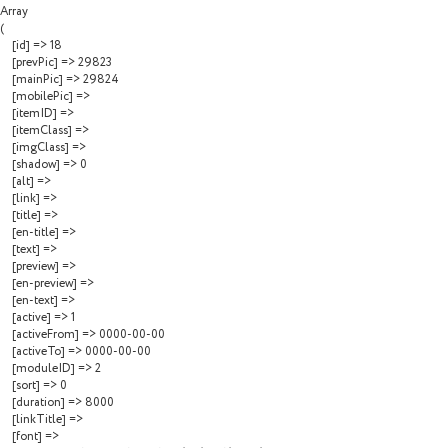
Array

(

    [id] => 18

    [prevPic] => 29823

    [mainPic] => 29824

    [mobilePic] => 

    [itemID] => 

    [itemClass] => 

    [imgClass] => 

    [shadow] => 0

    [alt] => 

    [link] => 

    [title] => 

    [en-title] => 

    [text] => 

    [preview] => 

    [en-preview] => 

    [en-text] => 

    [active] => 1

    [activeFrom] => 0000-00-00

    [activeTo] => 0000-00-00

    [moduleID] => 2

    [sort] => 0

    [duration] => 8000

    [linkTitle] => 

    [font] => 
