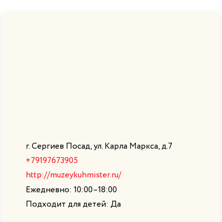
Главная
|
Путеводитель
|
Культура и история
Музей «Сергиевская
кухмистерская»
5
606
г. Сергиев Посад, ул. Карла Маркса, д.7
+79197673905
http://muzeykuhmister.ru/
Ежедневно: 10:00–18:00
Подходит для детей: Да