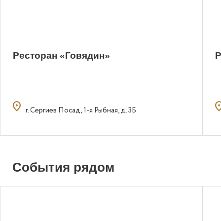
Ресторан «Говядин»
Р
location_on
locatio
г. Сергиев Посад, 1-я Рыбная, д. 3Б
События рядом
0