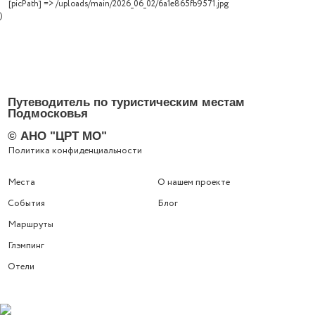
    [picPath] => /uploads/main/2026_06_02/6a1e865fb9571.jpg

Путеводитель по туристическим местам
Подмосковья
© АНО "ЦРТ МО"
Политика конфиденциальности
Места
О нашем проекте
События
Блог
Маршруты
Глэмпинг
Отели