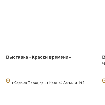
Выставка «Краски времени»
В
ц
location_on
locatio
г. Сергиев Посад, пр-кт. Красной Армии, д. 144