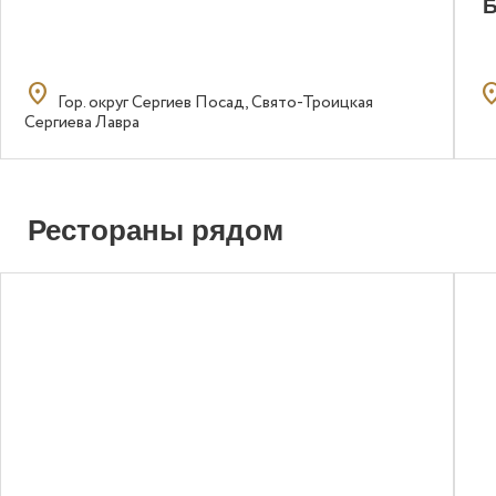
location_on
locatio
Гор. округ Сергиев Посад, Свято-Троицкая
Сергиева Лавра
Рестораны рядом
0