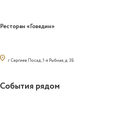
Ресторан «Говядин»
ocation_on
г. Сергиев Посад, 1-я Рыбная, д. 3Б
События рядом
0