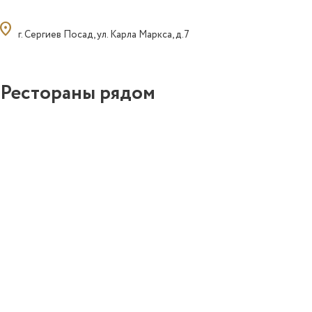
ocation_on
г. Сергиев Посад, ул. Карла Маркса, д.7
Рестораны рядом
0