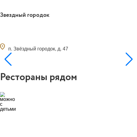
Звездный городок
ocation_on
п. Звёздный городок, д. 47
Рестораны рядом
0