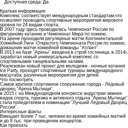
Доступная среда: Да
Краткая информация
Комплекс соответствует международным стандартам,что
позволяет проводить спортивные мероприятия мирового
уровня по 24 видам спорта.
В 2007 году здесь проводились Чемпионат России по
фигурному катанию и Чемпионат Мира по хоккею.
На арене проходили регулярные матчи Континентальной
Хоккейной Лиги -Открытого Чемпионата России по хоккею,
домашние матчи хоккейной команды "Атлант".
В 2013 на базе "Арены" введена в строй гостиница, в 2014г.
заработал новый универсальный комплекс со
спортивнымии танцевальными залами.
Реализован новый проект для молодежи - ночные катания
Ice Party, проходят спортивные турниры международного
масштаба, различные мероприятия для детей.
Что посмотреть
Самое крупное спортивное сооружение города - Ледовый
дворец "Арена Мытищи".
в 2015 г. на Международном конгрессе индустрии зимних
видов спорта, туризма и активного отдыха "Арена Мытищи"
стала победителем в номинации "Лучший Ледовый Дворец
России".
Интересные факты
Вмещает более 7 тыс. человек во время хоккейных матчей
и до 9 тыс. при проведении концертов.
Как проехать