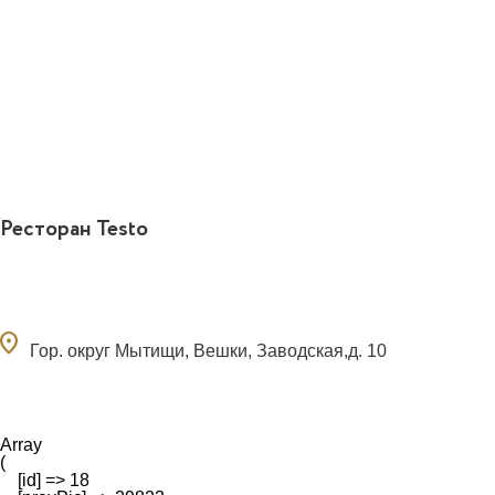
Ресторан Testo
ocation_on
Гор. округ Мытищи, Вешки, Заводская,д. 10
Array

(

    [id] => 18
