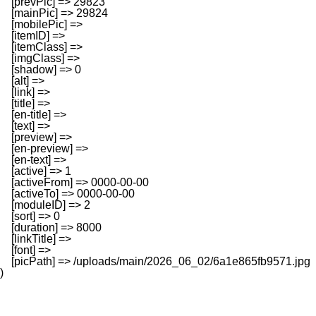
    [prevPic] => 29823

    [mainPic] => 29824

    [mobilePic] => 

    [itemID] => 

    [itemClass] => 

    [imgClass] => 

    [shadow] => 0

    [alt] => 

    [link] => 

    [title] => 

    [en-title] => 

    [text] => 

    [preview] => 

    [en-preview] => 

    [en-text] => 

    [active] => 1

    [activeFrom] => 0000-00-00

    [activeTo] => 0000-00-00

    [moduleID] => 2

    [sort] => 0

    [duration] => 8000

    [linkTitle] => 

    [font] => 

    [picPath] => /uploads/main/2026_06_02/6a1e865fb9571.jpg
