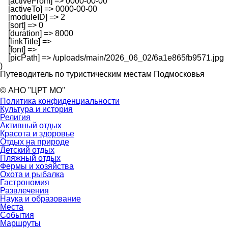
    [activeFrom] => 0000-00-00

    [activeTo] => 0000-00-00

    [moduleID] => 2

    [sort] => 0

    [duration] => 8000

    [linkTitle] => 

    [font] => 

    [picPath] => /uploads/main/2026_06_02/6a1e865fb9571.jpg

Путеводитель по туристическим местам Подмосковья
© АНО "ЦРТ МО"
Политика конфиденциальности
Культура и история
Религия
Активный отдых
Красота и здоровье
Отдых на природе
Детский отдых
Пляжный отдых
Фермы и хозяйства
Охота и рыбалка
Гастрономия
Развлечения
Наука и образование
Места
События
Маршруты