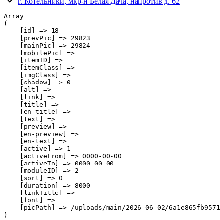
г. Котельники, мкр-н Белая Дача, напротив д. 62
Array

(

    [id] => 18

    [prevPic] => 29823

    [mainPic] => 29824

    [mobilePic] => 

    [itemID] => 

    [itemClass] => 

    [imgClass] => 

    [shadow] => 0

    [alt] => 

    [link] => 

    [title] => 

    [en-title] => 

    [text] => 

    [preview] => 

    [en-preview] => 

    [en-text] => 

    [active] => 1

    [activeFrom] => 0000-00-00

    [activeTo] => 0000-00-00

    [moduleID] => 2

    [sort] => 0

    [duration] => 8000

    [linkTitle] => 

    [font] => 

    [picPath] => /uploads/main/2026_06_02/6a1e865fb9571