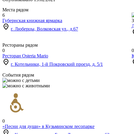
Места рядом
6
Губернская книжная ярмарка
3
location_on
г. Люберцы, Волковская ул., д.67
loc
Рестораны рядом
0
0
Ресторан Osteria Mario
location_on
loc
г. Котельники, 1-й Покровский проезд, д. 5/1
События рядом
0
«Песни для души» в Кузьминском лесопарке
location_on